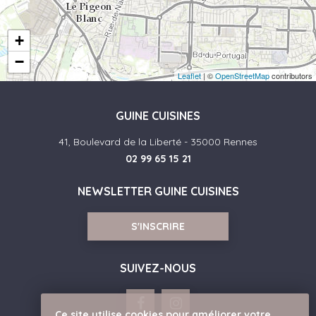
+
−
Leaflet
| ©
OpenStreetMap
contributors
GUINE CUISINES
41, Boulevard de la Liberté - 35000 Rennes
02 99 65 15 21
NEWSLETTER GUINE CUISINES
S'INSCRIRE
SUIVEZ-NOUS
Ce site utilise cookies pour améliorer votre